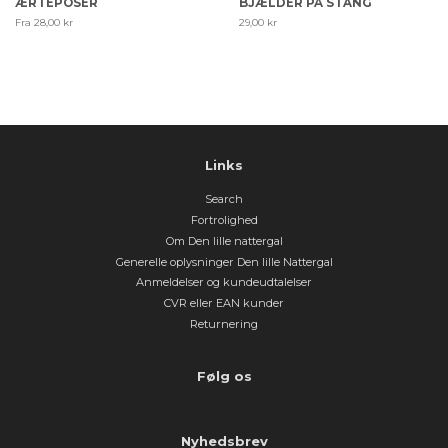
ÆRTEPOSER
BJÆLDER PÅ STANG
Fra 28,00 kr
Normal
29,00 kr
Pris
Links
Search
Fortrolighed
Om Den lille nattergal
Generelle oplysninger Den lille Nattergal
Anmeldelser og kundeudtalelser
CVR eller EAN kunder
Returnering
Følg os
Nyhedsbrev