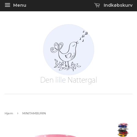
Menu
Indkøbskurv
›
Hjem
MINITAMBURIN